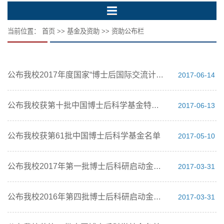
当前位置：
首页
>>
基金及资助
>>
资助公布栏
公布我校2017年度国家“博士后国际交流计划” 派出项目获选名单
2017-06-14
公布我校获第十批中国博士后科学基金特别资助名单
2017-06-13
公布我校获第61批中国博士后科学基金名单
2017-05-10
公布我校2017年第一批博士后科研启动金获得者名单
2017-03-31
公布我校2016年第四批博士后科研启动金获得者名单
2017-03-31