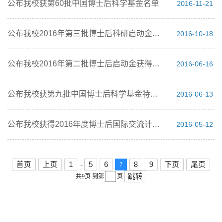
公布我校获第60批中国博士后科学基金名单
2016-11-21
公布我校2016年第三批博士后科研启动金获得者名单
2016-10-18
公布我校2016年第二批博士后启动金获得者名单
2016-06-16
公布我校获第九批中国博士后科学基金特别资助名单
2016-06-13
公布我校获得2016年度博士后国际交流计划派出项目获选人员名单
2016-05-12
...
首页
上页
1
5
6
8
9
下页
尾页
7
跳转
共9页
到第
页