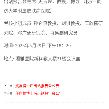
出站报告会主席
:
史玉玲
，教授，博导
（校外
:
同
济大学附属皮肤病医院）
考核小组成员
:
孙仑泉
教授、
刘洪
教授、
匡欣薇
研
究院、
邓广通
研究院、
肖易
副研究员
时间
:
202
6
年
5
月
29
日
下
午
18：20
地点
:
湘雅医院新科教大楼
2
1
楼会议室
姚磊博士后出站报告会公告
上一篇：
任向楣博士后出站报告会公告
下一篇：