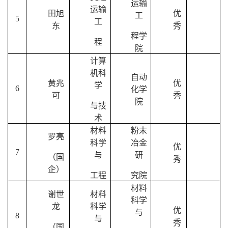
运输
运输
田旭
优
工
5
工
东
秀
程学
程
院
计算
机科
自动
黄兆
优
学
6
化学
可
秀
院
与技
术
材料
粉末
罗亮
科学
冶金
优
7
与
研
（国
秀
企）
工程
究院
材料
谢世
材料
科学
龙
科学
优
与
8
与
秀
（国