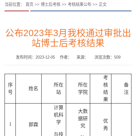
当前位置：
首页
>>
博士后考核
>>
考核结果公布
>> 正文
公布2023年3月我校通过审批出
站博士后考核结果
发布时间：2023-12-05 作者： 来源： 浏览次数：
509
考
序
所在
所在
核
备
姓名
号
站
学院
结
注
果
计算
大数
机科
据研
优
学
1
郭霖
究
秀
与技