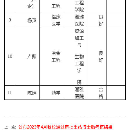
工程
企）
工程
学院
临床
湘雅
良
9
杨觅
医学
医院
好
资源
加工
与
冶金
良
10
卢翔
生物
工程
好
工程
学
院
湘雅
合
11
陈婷
药学
医院
格
公布2023年4月我校通过审批出站博士后考核结果
上一篇：