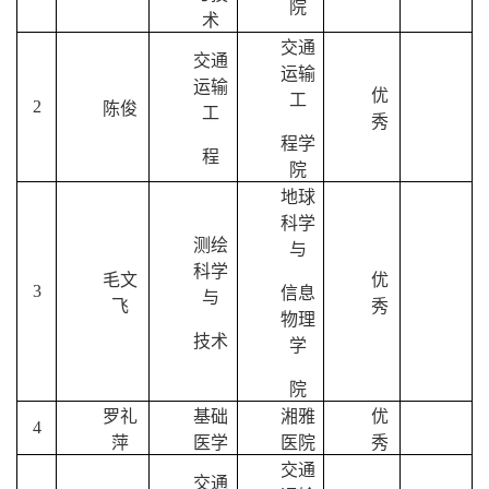
院
术
交通
交通
运输
运输
优
工
2
陈俊
工
秀
程学
程
院
地球
科学
测绘
与
科学
毛文
优
3
信息
与
飞
秀
物理
技术
学
院
罗礼
基础
湘雅
优
4
萍
医学
医院
秀
交通
交通