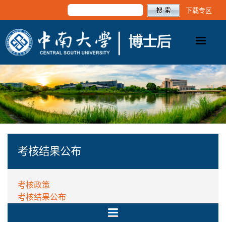
下载专区
考核结果公布
考核政策
考核结果公布