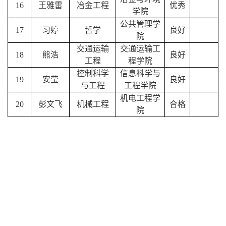
16
王雅雷
冶金工程
优秀
学院
公共管理学
17
习婷
哲学
良好
院
交通运输
交通运输工
18
熊浩
良好
工程
程学院
控制科学
信息科学与
19
安莹
良好
与工程
工程学院
机电工程学
20
彭文飞
机械工程
合格
院