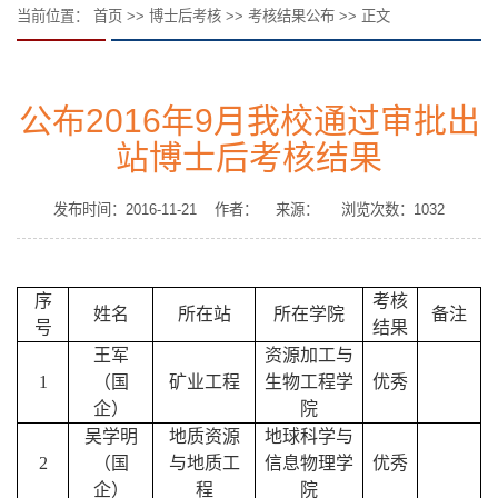
当前位置：
首页
>>
博士后考核
>>
考核结果公布
>> 正文
公布2016年9月我校通过审批出
站博士后考核结果
发布时间：2016-11-21 作者： 来源： 浏览次数：
1032
序
考核
姓名
所在站
所在学院
备注
号
结果
王军
资源加工与
1
（国
矿业工程
生物工程学
优秀
企）
院
吴学明
地质资源
地球科学与
2
（国
与地质工
信息物理学
优秀
企）
程
院