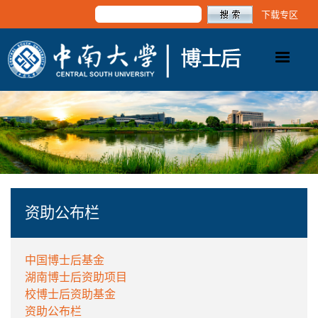
下载专区
资助公布栏
中国博士后基金
湖南博士后资助项目
校博士后资助基金
资助公布栏