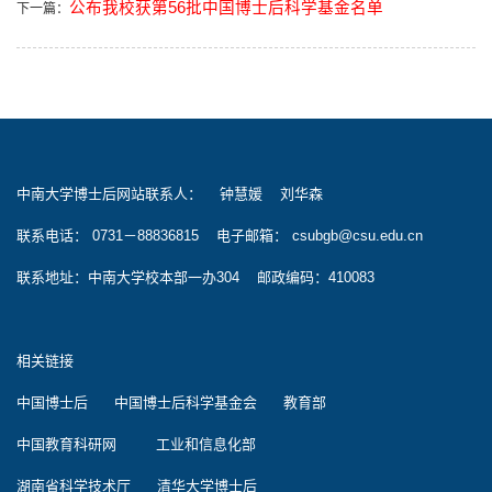
公布我校获第56批中国博士后科学基金名单
下一篇：
中南大学博士后网站联系人： 钟慧媛 刘华森
联系电话： 0731－88836815 电子邮箱： csubgb@csu.edu.cn
联系地址：中南大学校本部一办304 邮政编码：410083
相关链接
中国博士后
中国博士后科学基金会
教育部
中国教育科研网
工业和信息化部
湖南省科学技术厅
清华大学博士后